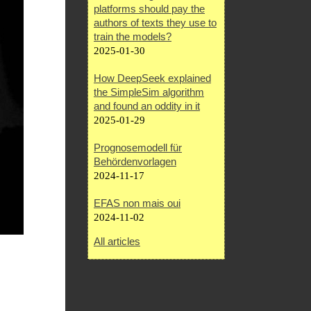
platforms should pay the
authors of texts they use to
train the models?
2025-01-30
How DeepSeek explained
the SimpleSim algorithm
and found an oddity in it
2025-01-29
Prognosemodell für
Behördenvorlagen
2024-11-17
EFAS non mais oui
2024-11-02
All articles