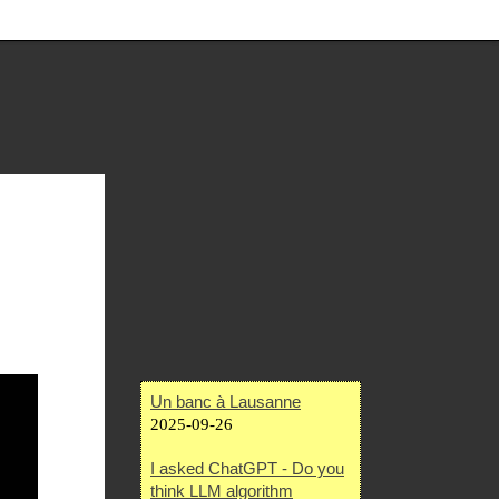
Un banc à Lausanne
2025-09-26
I asked ChatGPT - Do you
think LLM algorithm