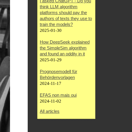
I asked ChatGPT - Do you
think LLM algorithm
platforms should pay the
authors of texts they use to
train the models?
2025-01-30
How DeepSeek explained
the SimpleSim algorithm
and found an oddity in it
2025-01-29
Prognosemodell für
Behördenvorlagen
2024-11-17
EFAS non mais oui
2024-11-02
All articles